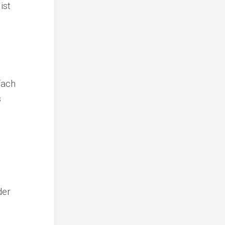
ist
fach
s
der