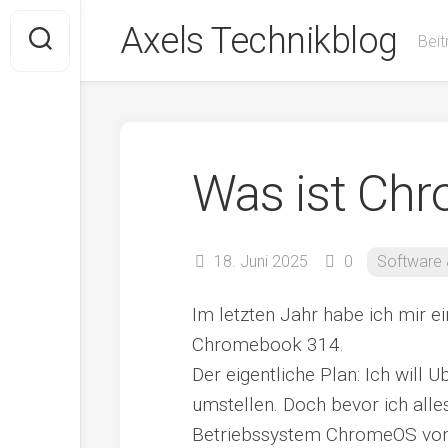
Skip
Axels Technikblog
to
Beit
content
Was ist Ch
18. Juni 2025
0
Software 
Im letzten Jahr habe ich mir 
Chromebook 314.
Der eigentliche Plan: Ich will 
umstellen. Doch bevor ich alles
Betriebssystem ChromeOS von 