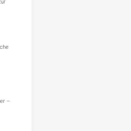
zur
äche
er –