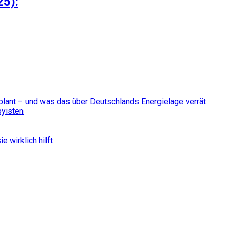
25):
plant – und was das über Deutschlands Energielage verrät
byisten
e wirklich hilft