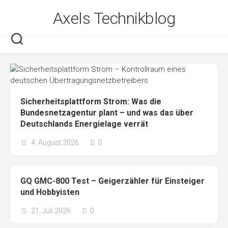
Skip
Axels Technikblog
to
content
Sicherheitsplattform Strom: Was die
Bundesnetzagentur plant – und was das über
Deutschlands Energielage verrät
4. August 2026
0
GQ GMC-800 Test – Geigerzähler für Einsteiger
und Hobbyisten
21. Juli 2026
0