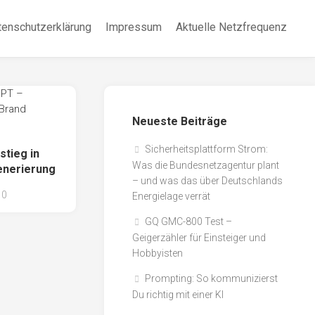
tenschutzerklärung
Impressum
Aktuelle Netzfrequenz
Neueste Beiträge
Sicherheitsplattform Strom:
stieg in
Was die Bundesnetzagentur plant
generierung
– und was das über Deutschlands
0
Energielage verrät
GQ GMC-800 Test –
Geigerzähler für Einsteiger und
Hobbyisten
Prompting: So kommunizierst
Du richtig mit einer KI