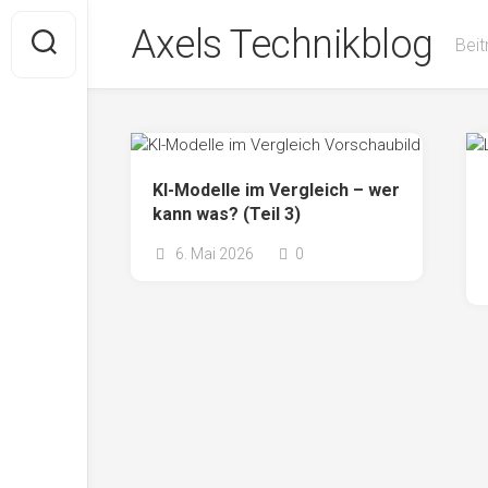
Skip
Axels Technikblog
to
Beit
content
KI-Modelle im Vergleich – wer
kann was? (Teil 3)
6. Mai 2026
0