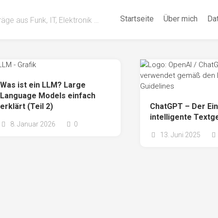
Startseite
Über mich
Da
räge aus Funk, IT, Elektronik …
Was ist ein LLM? Large
Language Models einfach
erklärt (Teil 2)
ChatGPT – Der Ein
intelligente Text
8. Januar 2026
0
13. Juni 2025