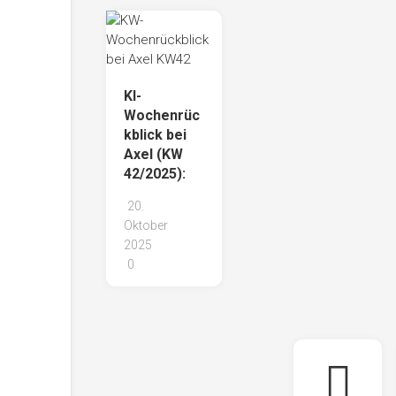
KI-
Wochenrüc
kblick bei
Axel (KW
42/2025):
20.
Oktober
2025
0