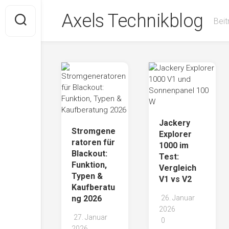
Skip
Axels Technikblog
to
Beit
content
Jackery
Stromgene
Explorer
ratoren für
1000 im
Blackout:
Test:
Funktion,
Vergleich
Typen &
V1 vs V2
Kaufberatu
ng 2026
26. Januar
2026
27. Januar
0
2026