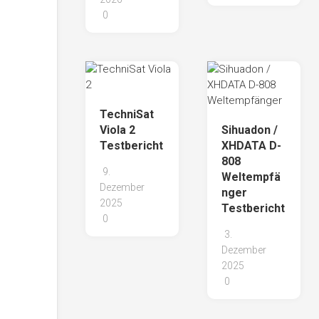
0
TechniSat
Viola 2
Sihuadon /
Testbericht
XHDATA D-
808
9.
Weltempfä
Dezember
nger
2025
Testbericht
0
3.
Dezember
2025
0